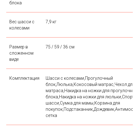
блока
Вес шасси с
7,9 кг
колесами
Размер в
75 / 59 / 36 см
сложенном
виде
Комплектация
Шасси с колесами,Прогулочный
блок,Люлька,Кокосовый матрас,Чехол для
матраса,Накидка на ножки для прогулочног
блока,Накидка на ножки для люльки,Спорти
шасси,Сумка для мамы,Корзина для
покупок,Подстаканник,Дождевик,Антимоски
сетка