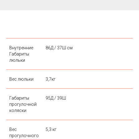
Внутренние
86Д / 37Ш см
Габариты
люльки
Вес люльки
3,7кг
Габариты
95Д / 39Ш
прогулочной
коляски
Вес
5,3 кг
прогулочного