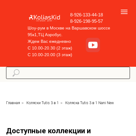
8-926-133-44-18
8-926-198-95-57
Шоу-рум в Москве на Варшавском шоссе
95к1,ТЦ Аэробус.
Ждем Вас ежедневно
С 10.00-20.30 (2 этаж)
С 10.00-20.00 (3 этаж)
Главная
»
Коляски Tutis 3 в 1
»
Коляска Tutis 3 в 1 Nani New
Доступные коллекции и